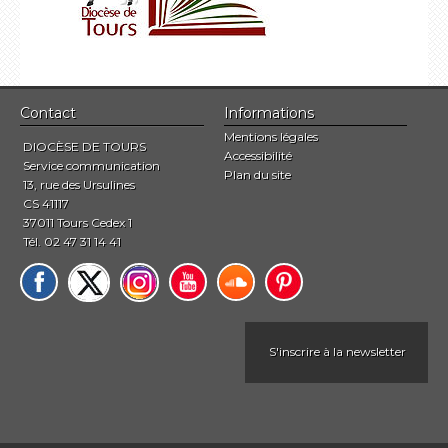
Contact
Informations
Mentions légales
DIOCÈSE DE TOURS
Accessibilité
Service communication
Plan du site
13, rue des Ursulines
CS 41117
37011 Tours Cedex 1
Tél. 02 47 31 14 41
S'inscrire à la newsletter