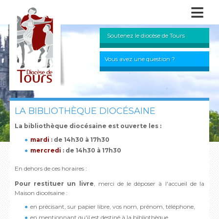
≡
Soutenez le diocèse de Tours
Vous avez une question ?
LA BIBLIOTHÈQUE DIOCÉSAINE
La bibliothèque diocésaine est ouverte les :
m
ardi
: de 14h30 à 17h30
mercredi
: de 14h30 à 17h30
En dehors de ces horaires :
Pour restituer un livre
, merci de le déposer à l'accueil de la
Maison diocésaine :
en précisant, sur papier libre, vos nom, prénom, téléphone,
en mentionnant qu'il est destiné à la bibliothèque.