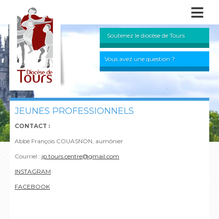
≡
Soutenez le diocèse de Tours
Vous avez une question ?
JEUNES PROFESSIONNELS
CONTACT :
Abbé François COUASNON, aumônier
Courriel :
jp.tours.centre@gmail.com
INSTAGRAM
FACEBOOK