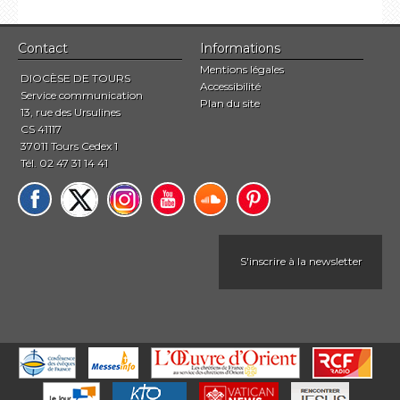
Contact
Informations
Mentions légales
DIOCÈSE DE TOURS
Accessibilité
Service communication
Plan du site
13, rue des Ursulines
CS 41117
37011 Tours Cedex 1
Tél. 02 47 31 14 41
S'inscrire à la newsletter