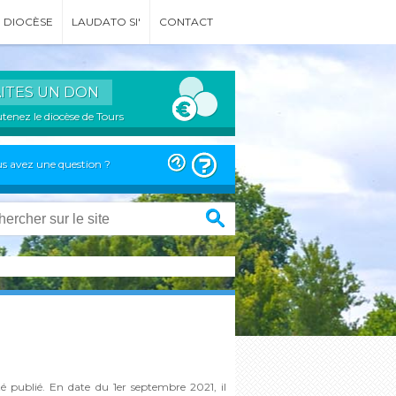
DIOCÈSE
LAUDATO SI'
CONTACT
AITES UN DON
tenez le diocèse de Tours
s avez une question ?
été publié. En date du 1er septembre 2021, il