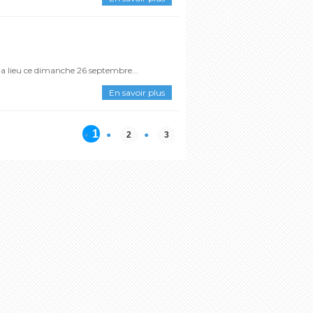
a lieu ce dimanche 26 septembre...
En savoir plus
1
2
3