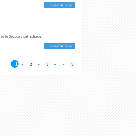
En savoir plus
ès le Secours catholique.
En savoir plus
1
....
2
3
5