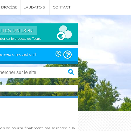
DIOCÈSE
LAUDATO SI'
CONTACT
AITES UN DON
tenez le diocèse de Tours
s avez une question ?
çois ne pourra finalement pas se rendre à la