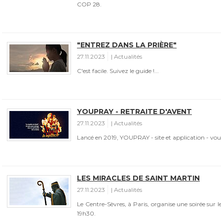
COP 28.
"ENTREZ DANS LA PRIÈRE"
27.11.2023
Actualités
C'est facile. Suivez le guide !...
YOUPRAY - RETRAITE D'AVENT
27.11.2023
Actualités
Lancé en 2019, YOUPRAY - site et application - vous
LES MIRACLES DE SAINT MARTIN
27.11.2023
Actualités
Le Centre-Sèvres, à Paris, organise une soirée sur l
19h30.