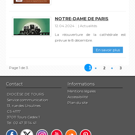
NOTRE-DAME DE PARIS
12.04.2024
Actualités
La réouverture de la cathédrale est
prévue le 8 décembre.
En savoir plus
1
Page 1 de 3.
2
3
Contact
Informations
Mentions légales
DIOCÈSE DE TOURS
Accessibilité
Service communication
Plan du site
13, rue des Ursulines
CS 41117
37011 Tours Cedex 1
Tél. 02 47 31 14 41