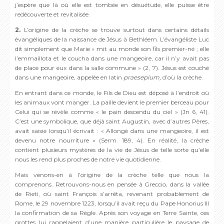
j’espère que là où elle est tombée en désuétude, elle puisse être
redécouverte et revitalisée.
2.
L’origine de la crèche se trouve surtout dans certains détails
évangéliques de la naissance de Jésus à Bethléem. L’évangéliste Luc
dit simplement que Marie « mit au monde son fils premier-né ; elle
l’emmaillota et le coucha dans une mangeoire, car il n’y avait pas
de place pour eux dans la salle commune » (2, 7). Jésus est couché
dans une mangeoire, appelée en latin
praesepium,
d’où la crèche.
En entrant dans ce monde, le Fils de Dieu est déposé à l’endroit où
les animaux vont manger. La paille devient le premier berceau pour
Celui qui se révèle comme « le pain descendu du ciel » (Jn 6, 41).
C’est une symbolique, que déjà saint Augustin, avec d’autres Pères,
avait saisie lorsqu’il écrivait : « Allongé dans une mangeoire, il est
devenu notre nourriture » (Serm. 189, 4). En réalité, la crèche
contient plusieurs mystères de la vie de Jésus de telle sorte qu’elle
nous les rend plus proches de notre vie quotidienne.
Mais venons-en à l’origine de la crèche telle que nous la
comprenons. Retrouvons-nous en pensée à Greccio, dans la vallée
de Rieti, où saint François s’arrêta, revenant probablement de
Rome, le 29 novembre 1223, lorsqu’il avait reçu du Pape Honorius III
la confirmation de sa Règle. Après son voyage en Terre Sainte, ces
grottes lui rappelaient d’une manière particulière le paysage de