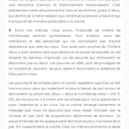
une rencontre d’amour et d’étonnement reconnaissant. C’est
précisément cette rencontre entre Dieu et ses enfants, grâce à Jésus,
qui donne vie à notre religion, qui constitue sa beauté unique et qui
transparaît de manière particulière à la crèche.
6
. Dans nos crèches, nous avons l’habitude de mettre de
nombreuses santons symboliques. Tout d’abord, ceux des
mendiants et des personnes qui ne connaissent pas d’autre
abondance que celle du cœur. Eux aussi sont proches de l’Enfant
Jésus à part entière, sans que personne ne puisse les expulser ou les
éloigner du berceau improvisé, car ces pauvres qui l’entourent ne
détonnent pas au décor. Les pauvres, en effet, sont les privilégiés de
ce mystère et, souvent, les plus aptes à reconnaître la présence de
Dieu parmi nous.
Les pauvres et les simples dans la crèche rappellent que Dieu se fait
homme pour ceux qui ressentent le plus le besoin de son amour et
demandent sa proximité. Jésus, « doux et humble de cœur » (Mt 11,
29), est né pauvre, il a mené une vie simple pour nous apprendre à
saisir l’essentiel et à en vivre. De la crèche, émerge clairement le
message que nous ne pouvons pas nous laisser tromper par la
richesse et par tant de propositions éphémères de bonheur. Le
palais d’Hérode est en quelque sorte fermé et sourd à l’annonce de la
joie. En naissant dans la crèche, Dieu lui-même commence la seule