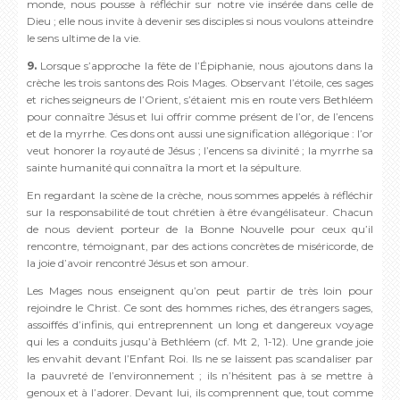
monde, nous pousse à réfléchir sur notre vie insérée dans celle de
Dieu ; elle nous invite à devenir ses disciples si nous voulons atteindre
le sens ultime de la vie.
9.
Lorsque s’approche la fête de l’Épiphanie, nous ajoutons dans la
crèche les trois santons des Rois Mages. Observant l’étoile, ces sages
et riches seigneurs de l’Orient, s’étaient mis en route vers Bethléem
pour connaître Jésus et lui offrir comme présent de l’or, de l’encens
et de la myrrhe. Ces dons ont aussi une signification allégorique : l’or
veut honorer la royauté de Jésus ; l’encens sa divinité ; la myrrhe sa
sainte humanité qui connaîtra la mort et la sépulture.
En regardant la scène de la crèche, nous sommes appelés à réfléchir
sur la responsabilité de tout chrétien à être évangélisateur. Chacun
de nous devient porteur de la Bonne Nouvelle pour ceux qu’il
rencontre, témoignant, par des actions concrètes de miséricorde, de
la joie d’avoir rencontré Jésus et son amour.
Les Mages nous enseignent qu’on peut partir de très loin pour
rejoindre le Christ. Ce sont des hommes riches, des étrangers sages,
assoiffés d’infinis, qui entreprennent un long et dangereux voyage
qui les a conduits jusqu’à Bethléem (cf. Mt 2, 1-12). Une grande joie
les envahit devant l’Enfant Roi. Ils ne se laissent pas scandaliser par
la pauvreté de l’environnement ; ils n’hésitent pas à se mettre à
genoux et à l’adorer. Devant lui, ils comprennent que, tout comme