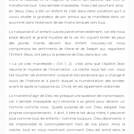
transforme tout. Cela semble impossible, mais c’est pourtant ainsi :
en Jésus, Dieu a été un enfant et c’est dans cette condition qu’il a
voulu révéler la grandeur de son amour qui se manifeste dans un
sourire et dans l’extension de ses mains tendues vers tous.
La naissance d’un enfant suscite joie et émerveillement, car elle nous
place devant le grand mystère de la vie. En voyant briller les yeux
des jeunes mariés devant leur enfant nouveau-né, nous
comprenons les sentiments de Marie et de Joseph qui, regardant
l’Enfant Jésus, ont perçu la présence de Dieu dans leur vie.
« La vie s’est manifestée » (1Jn 1, 2) : c’est ainsi que l’Apôtre Jean
résume le mystère de l’Incarnation. La crèche nous fait voir, nous
fait toucher cet événement unique et extraordinaire qui a changé le
cours de l’histoire et à partir duquel la numérotation des années,
avant et après la naissance du Christ, en est également ordonnée.
La manière d’agir de Dieu est presque une question de transmission,
car il semble impossible qu’il renonce à sa gloire pour devenir un
homme comme nous. Quelle surprise de voir Dieu adopter nos
propres comportements : il dort, il tète le lait de sa mère, il pleure et
joue comme tous les enfants ! Comme toujours, Dieu déconcerte, il
est imprévisible et continuellement hors de nos plans. Ainsi la
crèche, tout en nous montrant comment Dieu est entré dans le