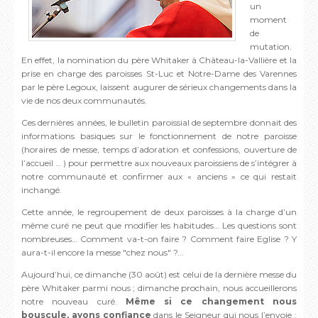
un
moment
de
mutation.
En effet, la nomination du père Whitaker à Château-la-Vallière et la
prise en charge des paroisses St-Luc et Notre-Dame des Varennes
par le père Legoux, laissent augurer de sérieux changements dans la
vie de nos deux communautés.
Ces dernières années, le bulletin paroissial de septembre donnait des
informations basiques sur le fonctionnement de notre paroisse
(horaires de messe, temps d’adoration et confessions, ouverture de
l’accueil … ) pour permettre aux nouveaux paroissiens de s’intégrer à
notre communauté et confirmer aux « anciens » ce qui restait
inchangé.
Cette année, le regroupement de deux paroisses à la charge d’un
même curé ne peut que modifier les habitudes… Les questions sont
nombreuses… Comment va-t-on faire ? Comment faire Eglise ? Y
aura-t-il encore la messe "chez nous" ?...
Aujourd’hui, ce dimanche (30 août) est celui de la dernière messe du
père Whitaker parmi nous ; dimanche prochain, nous accueillerons
notre nouveau curé.
Même si ce changement nous
bouscule, ayons confiance
dans le Seigneur qui nous l’envoie :