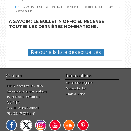
10h30
4.10.2015 : installation du Père Morin à l'église Notre-Dame-la-
Riche à 11h15
A SAVOIR : LE
BULLETIN OFFICIEL
RECENSE
TOUTES LES DERNIÈRES NOMINATIONS.
Retour à la liste des actualités
Contact
Informations
Mentions légales
DIOCÈSE DE TOURS
Accessibilité
Service communication
Plan du site
13, rue des Ursulines
CS 41117
37011 Tours Cedex 1
Tél. 02 47 31 14 41