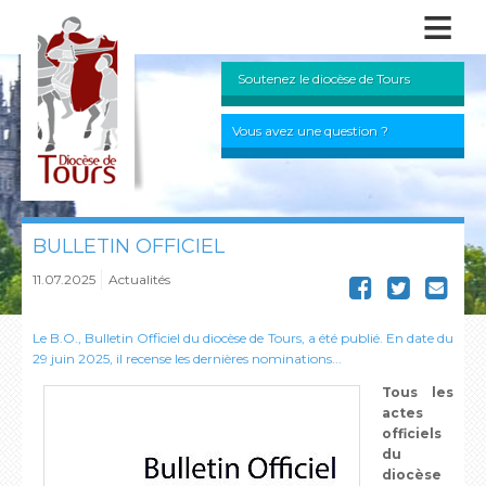
≡
Soutenez le diocèse de Tours
Vous avez une question ?
BULLETIN OFFICIEL
11.07.2025
Actualités
Le B.O., Bulletin Officiel du diocèse de Tours, a été publié. En date du
29 juin 2025, il recense les dernières nominations...
Tous les
actes
officiels
du
diocèse