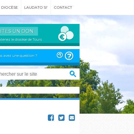
DIOCÈSE
LAUDATO SI'
CONTACT
AITES UN DON
tenez le diocèse de Tours
s avez une question ?