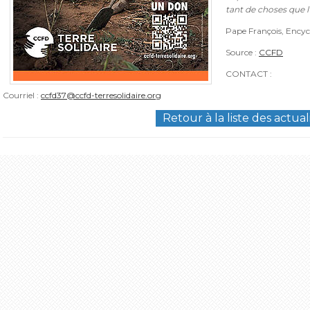
tant de choses que l’
Pape François, Encyc
Source :
CCFD
CONTACT :
Courriel :
ccfd37@ccfd-terresolidaire.org
Retour à la liste des actual