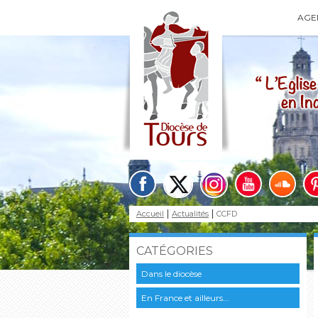
AGE
Accueil
Actualités
CCFD
CATÉGORIES
Dans le diocèse
En France et ailleurs...