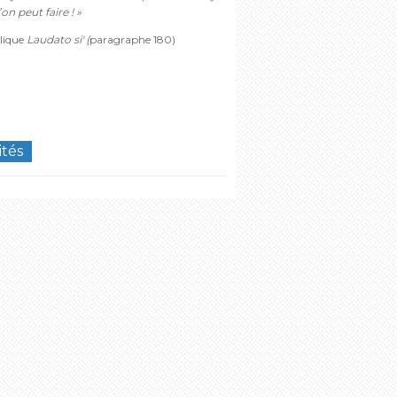
on peut faire ! »
lique
Laudato si' (
paragraphe 180)
ités