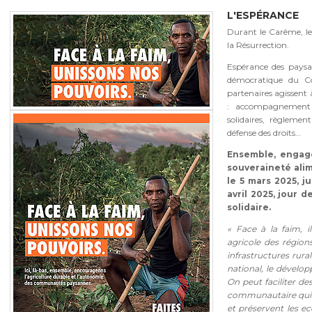
L'ESPÉRANCE
Durant le Carême, le
la Résurrection.
Espérance des paysa
démocratique du Co
partenaires agissent 
: accompagnement 
solidaires, règlemen
défense des droits…
Ensemble, engage
souveraineté alim
le 5 mars 2025, 
avril 2025, jour 
solidaire.
« Face à la faim, i
agricole des région
infrastructures rura
national, le dévelo
On peut faciliter d
communautaire qui d
et préservent les ec