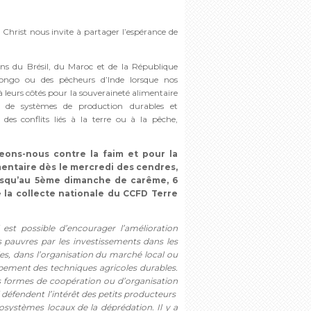
 Christ nous invite à partager l’espérance de
ns du Brésil, du Maroc et de la République
ngo ou des pêcheurs d’Inde lorsque nos
à leurs côtés pour la souveraineté alimentaire
de systèmes de production durables et
t des conflits liés à la terre ou à la pêche,
ons-nous contre la faim et pour la
entaire dès le mercredi des cendres,
jusqu’au 5ème dimanche de carême, 6
de la collecte nationale du CCFD Terre
l est possible d’encourager l’amélioration
s pauvres par les investissements dans les
les, dans l’organisation du marché local ou
ppement des techniques agricoles durables.
es formes de coopération ou d’organisation
éfendent l’intérêt des petits producteurs
osystèmes locaux de la déprédation. Il y a