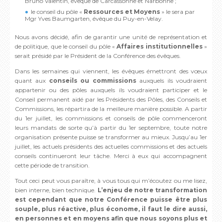
Bruno Valentin, évêque de Carcassonne et Narbonne ;
le conseil du pôle «
Ressources et Moyens
» le sera par
Mgr Yves Baumgarten, évêque du Puy-en-Velay.
Nous avons décidé, afin de garantir une unité de représentation et
de politique, que le conseil du pôle «
Affaires institutionnelles
»
serait présidé par le Président de la Conférence des évêques.
Dans les semaines qui viennent, les évêques émettront des vœux
quant aux
conseils ou commissions
auxquels ils voudraient
appartenir ou des pôles auxquels ils voudraient participer et le
Conseil permanent aidé par les Présidents des Pôles, des Conseils et
Commissions, les répartira de la meilleure manière possible. A partir
du 1er juillet, les commissions et conseils de pôle commenceront
leurs mandats de sorte qu’à partir du 1er septembre, toute notre
organisation présente puisse se transformer au mieux. Jusqu’au 1er
juillet, les actuels présidents des actuelles commissions et des actuels
conseils continueront leur tâche. Merci à eux qui accompagnent
cette période de transition.
Tout ceci peut vous paraître, à vous tous qui m’écoutez ou me lisez,
bien interne, bien technique.
L’enjeu de notre transformation
est cependant que notre Conférence puisse être plus
souple, plus réactive, plus économe, il faut le dire aussi,
en personnes et en moyens afin que nous soyons plus et