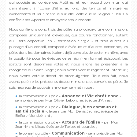
qui succède au collège des Apôtres, et leur accord commun qui
garantissent à l’Église d’être, au long des temps et malgré les
événements et leur marque sur elle, celle que le Seigneur Jésus a
confiée à ses Apôtres et envoyée dans le monde.
Nous confierons donc trois des pôles au pilotage d’une commission,
composée uniquement d’évêques, qui pourra fonctionner, autant
qu’il sera opportun, en « formation élargie » et trois autres au
pilotage d’un conseil, composé d’évêques et d’autres personnes, les
pôles dont les domaines étaient déjà conduits de cette manière, avec
la possibilité pour les évêques de se réunir en format épiscopal. Les
statuts sont désormais votés et nous allons les présenter à la
recognitio du Saint-Siège ; nous avons voté le règlement intérieur ;
nous avons voté le décret de promulgation. Tout cela fait, nous
avons pu élire les présidents des commissions et conseils de pôles. Je
suis heureux de pouvoir annoncer ce matin que :
la commission du pôle «
Annonce et Vie chrétienne
»
sera présidée par Mgr Olivier Leborgne, évêque d’Arras ;
la commission du pôle «
Dialogue, bien commun et
amitié sociale
», le sera par Mgr Denis Jachiet, évêque de
Belfort-Montbéliard ;
la commission du pôle «
Acteurs de l’Église
» par Mgr
Jean-Marc Micas, évêque de Tarbes et Lourdes ;
le conseil du pôle «
Communication
» sera présidé par Mgr