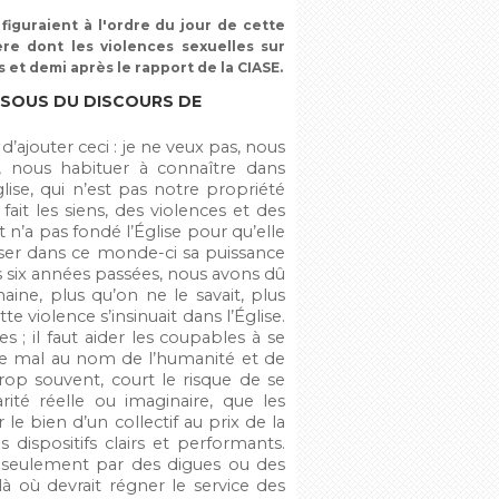
 figuraient à l'ordre du jour de cette
re dont les violences sexuelles sur
 et demi après le rapport de la CIASE.
SSOUS DU DISCOURS DE
’ajouter ceci : je ne veux pas, nous
, nous habituer à connaître dans
glise, qui n’est pas notre propriété
fait les siens, des violences et des
t n’a pas fondé l’Église pour qu’elle
fuser dans ce monde-ci sa puissance
es six années passées, nous avons dû
aine, plus qu’on ne le savait, plus
e violence s’insinuait dans l’Église.
es ; il faut aider les coupables à se
 le mal au nom de l’humanité et de
trop souvent, court le risque de se
ité réelle ou imaginaire, que les
 le bien d’un collectif au prix de la
dispositifs clairs et performants.
s seulement par des digues ou des
r là où devrait régner le service des