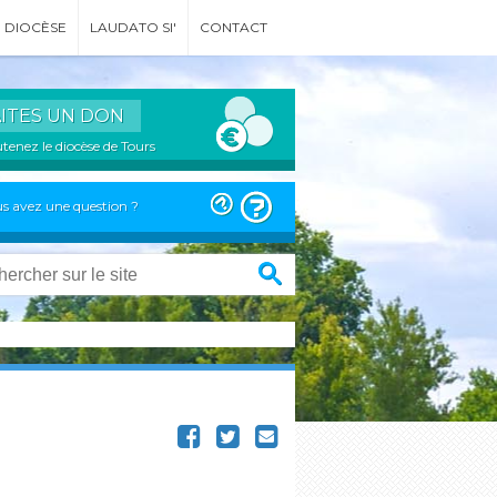
DIOCÈSE
LAUDATO SI'
CONTACT
AITES UN DON
tenez le diocèse de Tours
s avez une question ?