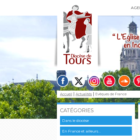
AGE
Accueil
Actualités
Evêques de France
CATÉGORIES
Dans le diocèse
En France et ailleurs...