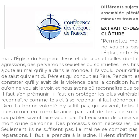
Différents sujets
assemblée pléniè
mineures trois ans
EXTRAIT CI-DE
CLÔTURE
"Permettez-moi d
ne voulons pas
l’Église, notre É
mais l’Église du Seigneur Jésus et de ceux et celles dont il 
agressions, des perversions sexuelles ou spirituelles. Le Chris
ajoute au mal qu’il y a dans le monde. Il l’a voulu pour dif
de salut qui vient du Père et qui conduit au Père. Pendant l
constater qu’il y avait de la violence dans la condition hum
qu’on ne voulait le voir, et nous avons dû reconnaître que cett
Il faut s’en prémunir ; il faut en protéger les plus vulnérabl
reconnaître comme tels et à se repentir ; il faut dénoncer
Dieu. La bonne volonté n’y suffit pas, qui souvent, hélas, 
transformer en complaisance, par tant de liens de solidar
coupables savent faire valoir, par l’affreux souci de préserver
mort d’une personne. Des processus sont nécessaires, des 
Seulement, ils ne suffisent pas. Le mal ne se combat pa
réparations. Il faut le prendre à la racine. Il vient s’infiltre