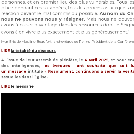
personnes, et en premier lieu des plus vulnérables. Tous le
place pendant ces six années, tous les processus auxquels n
réaction devant le mal commis ou possible.
Au nom du Chr
nous ne pouvons nous y résigner.
Mais nous ne pouvons
avons à puiser davantage dans les ressources dont le Seig
avons à en vivre plus exactement et plus généreusement."
Mgr Éric de Moulins-Beaufort, archevêque de Reims, Président de la Conféren
LIRE
la totalité du discours
A l’issue de leur assemblée plénière, le
4 avril 2025,
et pour en
des intelligences,
les évêques ont souhaité que soit lu
un
message
intitulé
« Résolument, continuons à servir la vérité
sexuelles dans l’Église.
LIRE
le message