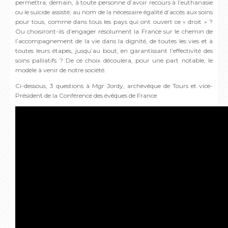
permettra, demain, à toute personne d’avoir recours à l’euthanasie
ou le suicide assisté, au nom de la nécessaire égalité d’accès aux soins
pour tous, comme dans tous les pays qui ont ouvert ce « droit » ?
Ou choisiront-ils d’engager résolument la France sur le chemin de
l’accompagnement de la vie dans la dignité, de toutes les vies et à
toutes leurs étapes, jusqu’au bout, en garantissant l’effectivité des
soins palliatifs ? De ce choix découlera, pour une part notable, le
modèle à venir de notre société.
Ci-dessous, 3 questions à Mgr Jordy, archevêque de Tours et vice-
Président de la Conférence des évêques de France.