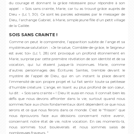
du courage et donnant la grâce nécessaire pour répondre à son
appel : « Sois sans crainte, Marie, car tu as trouvé grâce auprès de
Dieu » (Lc 1, 30). Ce sont les paroles adressées par le messager de
Dieu, l’archange Gabriel, à Marie, simple jeune fille d’un petit village
de la Galilée.
SOIS SANS CRAINTE !
Comme on peut le comprendre, l’apparition subite de l’ange et sa
mystérieuse salutation : «Je te salue, Comblée-de-grâce, le Seigneur
est avec toi» (Lc 1, 28) ont provoqué un profond étonnement en
Marie, surprise par cette première révélation de son identité et de sa
vocation, qui lui étaient jusque-là inconnues. Marie, comme
d’autres personnages des Écritures Saintes, tremble devant le
mystère de l’appel de Dieu, qui en un instant la place devant
l’immensité de son propre projet et lui fait sentir toute sa petitesse
d’humble créature. L’ange, en lisant au plus profond de son cœur,
lui dit : « Sois sans crainte » ! Dieu lit aussi en nous. Il connaît bien les
défis que nous devons affronter dans la vie, surtout quand nous
sommes face aux choix fondamentaux dont dépendent ce que nous
serons et ce que nous ferons dans ce monde. C’est le ‘‘frisson’’ que
nous éprouvons face aux décisions concernant notre avenir,
concernant notre état de vie, notre vocation. En ces moments-là,
nous sommes tout bouleversés et nous sommes saisis de
nombreuses frayeurs. "