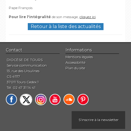
Pape François
Pour lire l'intégralité
de son message,
cliquez ici
.
Retour à la liste des actualités
Contact
Informations
Mentions légales
DIOCÈSE DE TOURS
Accessibilité
Service communication
Plan du site
13, rue des Ursulines
CS 41117
37011 Tours Cedex 1
Tél. 02 47 31 14 41
S'inscrire à la newsletter