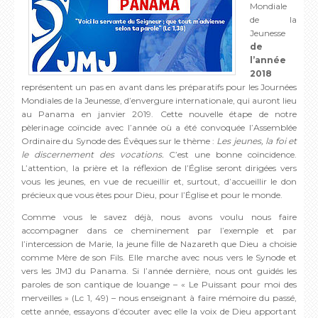
Mondiale
de la
Jeunesse
de
l’année
2018
représentent un pas en avant dans les préparatifs pour les Journées
Mondiales de la Jeunesse, d’envergure internationale, qui auront lieu
au Panama en janvier 2019. Cette nouvelle étape de notre
pèlerinage coïncide avec l’année où a été convoquée l’Assemblée
Ordinaire du Synode des Évêques sur le thème :
Les jeunes, la foi et
le discernement des vocations.
C’est une bonne coïncidence.
L’attention, la prière et la réflexion de l’Église seront dirigées vers
vous les jeunes, en vue de recueillir et, surtout, d’accueillir le don
précieux que vous êtes pour Dieu, pour l’Église et pour le monde.
Comme vous le savez déjà, nous avons voulu nous faire
accompagner dans ce cheminement par l’exemple et par
l’intercession de Marie, la jeune fille de Nazareth que Dieu a choisie
comme Mère de son Fils. Elle marche avec nous vers le Synode et
vers les JMJ du Panama. Si l’année dernière, nous ont guidés les
paroles de son cantique de louange – « Le Puissant pour moi des
merveilles » (Lc 1, 49) – nous enseignant à faire mémoire du passé,
cette année, essayons d’écouter avec elle la voix de Dieu apportant