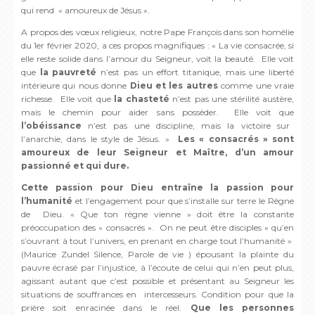
qui rend « amoureux de Jésus ».
A propos des vœux religieux, notre Pape François dans son homélie
du 1er février 2020, a ces propos magnifiques : « La vie consacrée, si
elle reste solide dans l’amour du Seigneur, voit la beauté. Elle voit
que
la pauvreté
n’est pas un effort titanique, mais une liberté
intérieure qui nous donne
Dieu et les autres
comme une vraie
richesse. Elle voit que
la chasteté
n’est pas une stérilité austère,
mais le chemin pour aider sans posséder. Elle voit que
l’obéissance
n’est pas une discipline, mais la victoire sur
l’anarchie, dans le style de Jésus. »
Les « consacrés » sont
amoureux de leur Seigneur et Maître, d’un amour
passionné et qui dure.
Cette passion pour Dieu entraîne la passion pour
l’humanité
et l’engagement pour que s’installe sur terre le Règne
de Dieu. « Que ton règne vienne » doit être la constante
préoccupation des « consacrés ». On ne peut être disciples « qu’en
s’ouvrant à tout l’univers, en prenant en charge tout l’humanité »
(Maurice Zundel Silence, Parole de vie ) épousant la plainte du
pauvre écrasé par l’injustice, à l’écoute de celui qui n’en peut plus,
agissant autant que c’est possible et présentant au Seigneur les
situations de souffrances en intercesseurs. Condition pour que la
prière soit enracinée dans le réel.
Que les personnes