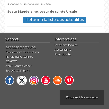
A croire au bel amour de Dieu
Soeur Magdeleine
,
soeur de sainte Ursule
Retour à la liste des actualités
Contact
Informations
Mentions légales
DIOCÈSE DE TOURS
Accessibilité
Service communication
Plan du site
13, rue des Ursulines
CS 41117
37011 Tours Cedex 1
Tél. 02 47 31 14 41
S'inscrire à la newsletter