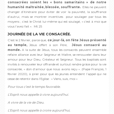
consacrées soient les « bons samaritains » de notre
humanité maltraitée, blessée, souffrante.
Elles ne peuvent
changer d’itinéraire pour éviter de voir la pauvreté, la souffrance
d’autrui, mais se montrer inventives pour soulager par tous les
moyens ; c’est le Christ lui-même qui est soulagé, « c’est à moi que
vous l’avez fait ». Mt 25
JOURNÉE DE LA VIE CONSACRÉE.
C’est le 2 février, parce que,
ce jour-là, on fête Jésus présenté
au temple,
Jésus offert à son Père,
Jésus consacré au
monde.
A la suite de Jésus, tous les consacrés peuvent ensemble
refaire alliance avec leur Seigneur et Maître, se renouveler dans leur
amour pour leur Dieu, Créateur et Seigneur. Tous les baptisés sont
invités à renouveler leur offrande et surtout rendre grâce pour la vie
consacrée, « don d’amour que nous avons reçu ». (Pape François, 1
février 2020), à prier pour que les jeunes entendent l’appel qui ne
cesse de retentir dans l’Eglise : « Viens, suis, moi »
Pour tous c’est le temps favorable.
L’Esprit nous appelle à vivre aujourd’hui.
A vivre de la vie de Dieu.
L’Esprit nous appelle à croire aujourd’hui,