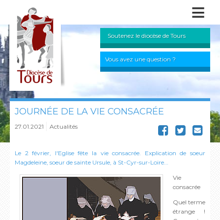
≡
Soutenez le diocèse de Tours
Vous avez une question ?
JOURNÉE DE LA VIE CONSACRÉE
27.01.2021
Actualités
Le 2 février, l'Eglise fête la vie consacrée. Explication de soeur
Magdeleine, soeur de sainte Ursule, à St-Cyr-sur-Loire...
Vie
consacrée
Quel terme
étrange !