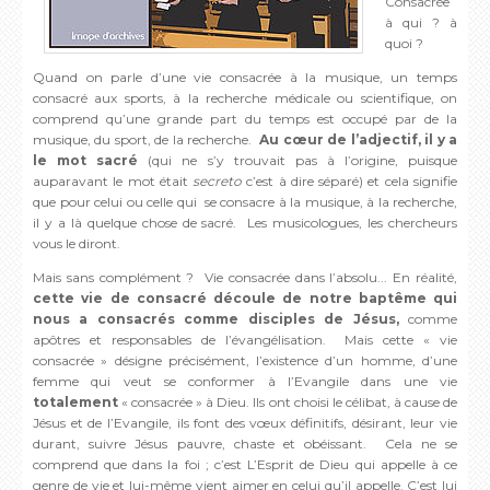
Consacrée
à qui ? à
quoi ?
Quand on parle d’une vie consacrée à la musique, un temps
consacré aux sports, à la recherche médicale ou scientifique, on
comprend qu’une grande part du temps est occupé par de la
musique, du sport, de la recherche.
Au cœur de l’adjectif, il y a
le mot sacré
(qui ne s’y trouvait pas à l’origine, puisque
auparavant le mot était
secreto
c’est à dire séparé) et cela signifie
que pour celui ou celle qui se consacre à la musique, à la recherche,
il y a là quelque chose de sacré. Les musicologues, les chercheurs
vous le diront.
Mais sans complément ? Vie consacrée dans l’absolu... En réalité,
cette vie de consacré découle de notre baptême qui
nous a consacrés comme disciples de Jésus,
comme
apôtres et responsables de l’évangélisation. Mais cette « vie
consacrée » désigne précisément, l’existence d’un homme, d’une
femme qui veut se conformer à l’Evangile dans une vie
totalement
« consacrée » à Dieu. Ils ont choisi le célibat, à cause de
Jésus et de l’Evangile, ils font des vœux définitifs, désirant, leur vie
durant, suivre Jésus pauvre, chaste et obéissant. Cela ne se
comprend que dans la foi ; c’est L’Esprit de Dieu qui appelle à ce
genre de vie et lui-même vient aimer en celui qu’il appelle. C’est lui