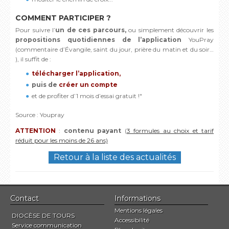
COMMENT PARTICIPER ?
Pour suivre l’
un de ces parcours,
ou simplement découvrir les
propositions quotidiennes de l’application
YouPray
(commentaire d’Évangile, saint du jour, prière du matin et du soir…
), il suffit de :
télécharger l’application,
puis de
créer un compte
et de profiter d’1 mois d’essai gratuit !"
Source : Youpray
ATTENTION
:
contenu payant
(
3 formules au choix et tarif
réduit pour les moins de 26 ans)
Retour à la liste des actualités
Contact
Informations
Mentions légales
DIOCÈSE DE TOURS
Accessibilité
Service communication