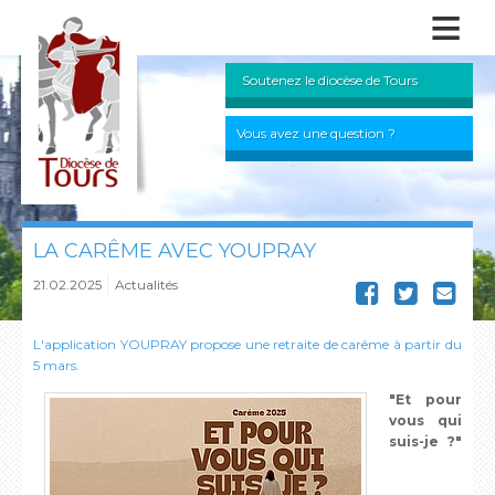
≡
Soutenez le diocèse de Tours
Vous avez une question ?
LA CARÊME AVEC YOUPRAY
21.02.2025
Actualités
L'application YOUPRAY propose une retraite de carême à partir du
5 mars.
"Et pour
vous qui
suis-je ?"