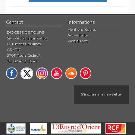
Contact
Informations
Mentions légales
DIOCÈSE DE TOURS
Accessibilité
Service communication
Plan du site
13, rue des Ursulines
CS 41117
37011 Tours Cedex 1
Tél. 02 47 31 14 41
S'inscrire à la newsletter