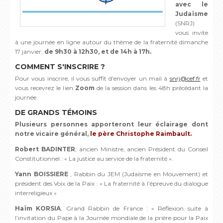
avec le
Judaïsme
(SNRJ)
vous invite
à une journée en ligne autour du thème de la fraternité dimanche
17 janvier,
de 9h30 à 12h30, et de 14h à 17h.
COMMENT S'INSCRIRE ?
Pour vous inscrire, il vous suffit d'envoyer un mail à
snrj@cef.fr
et
vous recevrez le lien
Zoom
de la session dans les 48h précédant la
journée.
DE GRANDS TÉMOINS
Plusieurs personnes apporteront leur éclairage dont
notre vicaire général,
le père Christophe Raimbault.
Robert BADINTER
, ancien Ministre, ancien Président du Conseil
Constitutionnel : « La justice au service de la fraternité ».
Yann BOISSIERE
, Rabbin du JEM (Judaïsme en Mouvement) et
président des Voix de la Paix : « La fraternité à l’épreuve du dialogue
interreligieux »
Haïm KORSIA
, Grand Rabbin de France : « Réflexion suite à
l’invitation du Pape à la Journée mondiale de la prière pour la Paix