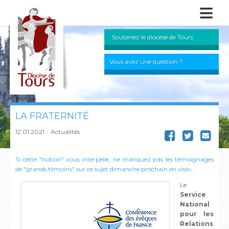
≡
Soutenez le diocèse de Tours
Vous avez une question ?
LA FRATERNITÉ
12.01.2021
Actualités
Si cette "notion" vous interpelle, ne manquez pas les témoignages
de "grands témoins" sur ce sujet dimanche prochain en visio...
Le
Service
National
pour les
Relations