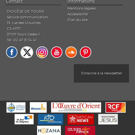
Contact
Informations
Mentions légales
DIOCÈSE DE TOURS
Accessibilité
Service communication
Plan du site
13, rue des Ursulines
CS 41117
37011 Tours Cedex 1
Tél. 02 47 31 14 41
S'inscrire à la newsletter