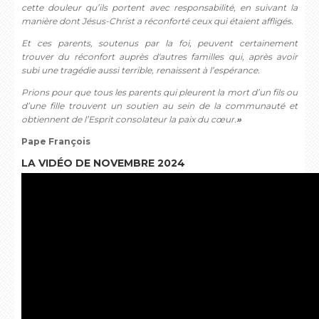
cette douleur qu’ils portent avec responsabilité, en suivant la
manière dont Jésus-Christ a réconforté ceux qui étaient affligés.
Et ces parents, soutenus par la foi, peuvent certainement
trouver du réconfort auprès d'autres familles qui, après avoir
subi une tragédie aussi terrible, renaissent à l’espérance.
Prions pour que tous les parents qui pleurent la mort d’un fils ou
d’une fille trouvent un soutien au sein de la communauté et
obtiennent de l’Esprit consolateur la paix du cœur.
»
Pape François
LA VIDÉO DE NOVEMBRE 2024