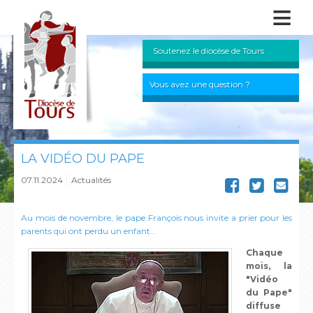
≡
Soutenez le diocèse de Tours
Vous avez une question ?
LA VIDÉO DU PAPE
07.11.2024
Actualités
Au mois de novembre, le pape François nous invite a prier pour les
parents qui ont perdu un enfant...
Chaque
mois, la
"Vidéo
du Pape"
diffuse