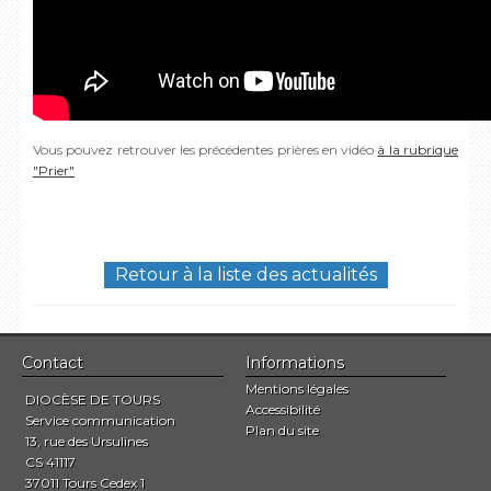
Vous pouvez retrouver les précédentes prières en vidéo
à la rubrique
"Prier"
Retour à la liste des actualités
Contact
Informations
Mentions légales
DIOCÈSE DE TOURS
Accessibilité
Service communication
Plan du site
13, rue des Ursulines
CS 41117
37011 Tours Cedex 1