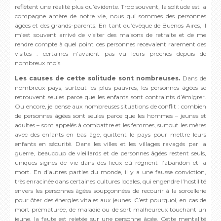
reflètent une réalité plus qu’évidente. Trop souvent, la solitude est la
compagne amère de notre vie, nous qui sommes des personnes
âgées et des grands-parents. En tant qu’évêque de Buenos Aires, il
m’est souvent arrivé de visiter des maisons de retraite et de me
rendre compte à quel point ces personnes recevaient rarement des
visites : certaines n’avaient pas vu leurs proches depuis de
nombreux mois.
Les causes de cette solitude sont nombreuses.
Dans de
nombreux pays, surtout les plus pauvres, les personnes âgées se
retrouvent seules parce que les enfants sont contraints d’émigrer.
Ou encore, je pense aux nombreuses situations de conflit : combien
de personnes âgées sont seules parce que les hommes – jeunes et
adultes – sont appelés à combattre et les femmes, surtout les mères
avec des enfants en bas âge, quittent le pays pour mettre leurs
enfants en sécurité. Dans les villes et les villages ravagés par la
guerre, beaucoup de vieillards et de personnes âgées restent seuls,
uniques signes de vie dans des lieux où règnent l’abandon et la
mort. En d’autres parties du monde, il y a une fausse conviction,
très enracinée dans certaines cultures locales, qui engendre l’hostilité
envers les personnes âgées soupçonnées de recourir à la sorcellerie
pour ôter des énergies vitales aux jeunes. C’est pourquoi, en cas de
mort prématurée, de maladie ou de sort malheureux touchant un
jeune, la faute est rejetée sur une personne âgée. Cette mentalité