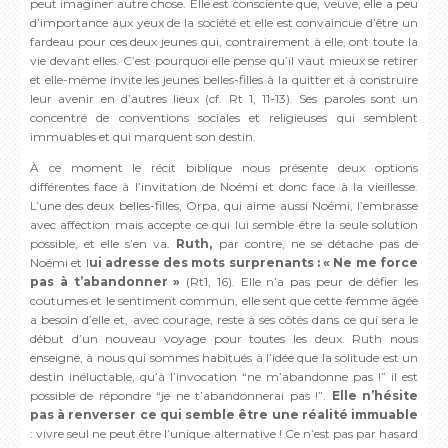
peut imaginer autre chose. Elle est consciente que, veuve, elle a peu
d’importance aux yeux de la société et elle est convaincue d’être un
fardeau pour ces deux jeunes qui, contrairement à elle, ont toute la
vie devant elles. C’est pourquoi elle pense qu’il vaut mieux se retirer
et elle-même invite les jeunes belles-filles à la quitter et à construire
leur avenir en d’autres lieux (cf. Rt 1, 11-13). Ses paroles sont un
concentré de conventions sociales et religieuses qui semblent
immuables et qui marquent son destin.
À ce moment le récit biblique nous présente deux options
différentes face à l’invitation de Noémi et donc face à la vieillesse.
L’une des deux belles-filles, Orpa, qui aime aussi Noémi, l’embrasse
avec affection mais accepte ce qui lui semble être la seule solution
possible, et elle s’en va.
Ruth,
par contre, ne se détache pas de
Noémi et l
ui adresse des mots surprenants : « Ne me force
pas à t’abandonner »
(Rt1, 16). Elle n’a pas peur de défier les
coutumes et le sentiment commun, elle sent que cette femme âgée
a besoin d’elle et, avec courage, reste à ses côtés dans ce qui sera le
début d’un nouveau voyage pour toutes les deux. Ruth nous
enseigne, à nous qui sommes habitués à l’idée que la solitude est un
destin inéluctable, qu’à l’invocation “ne m’abandonne pas !” il est
possible de répondre “je ne t’abandonnerai pas !”.
Elle n’hésite
pas à renverser ce qui semble être une réalité immuable
: vivre seul ne peut être l’unique alternative ! Ce n’est pas par hasard