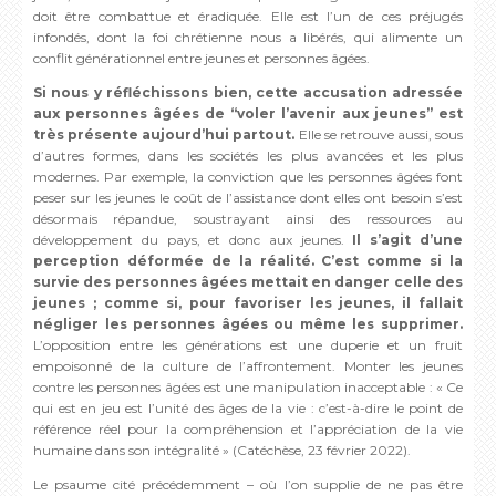
doit être combattue et éradiquée. Elle est l’un de ces préjugés
infondés, dont la foi chrétienne nous a libérés, qui alimente un
conflit générationnel entre jeunes et personnes âgées.
Si nous y réfléchissons bien, cette accusation adressée
aux personnes âgées de “voler l’avenir aux jeunes” est
très présente aujourd’hui partout.
Elle se retrouve aussi, sous
d’autres formes, dans les sociétés les plus avancées et les plus
modernes. Par exemple, la conviction que les personnes âgées font
peser sur les jeunes le coût de l’assistance dont elles ont besoin s’est
désormais répandue, soustrayant ainsi des ressources au
développement du pays, et donc aux jeunes.
Il s’agit d’une
perception déformée de la réalité. C’est comme si la
survie des personnes âgées mettait en danger celle des
jeunes ; comme si, pour favoriser les jeunes, il fallait
négliger les personnes âgées ou même les supprimer.
L’opposition entre les générations est une duperie et un fruit
empoisonné de la culture de l’affrontement. Monter les jeunes
contre les personnes âgées est une manipulation inacceptable : « Ce
qui est en jeu est l’unité des âges de la vie : c’est-à-dire le point de
référence réel pour la compréhension et l’appréciation de la vie
humaine dans son intégralité » (Catéchèse, 23 février 2022).
Le psaume cité précédemment – où l’on supplie de ne pas être