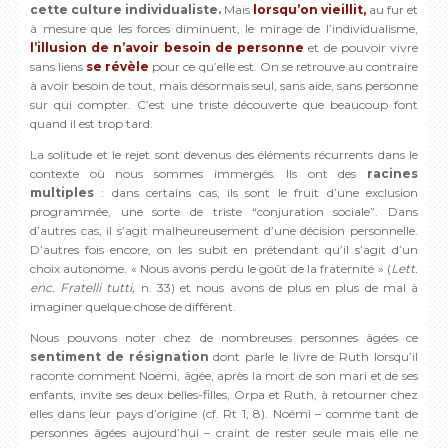
cette culture individualiste.
Mais
lorsqu’on vieillit,
au fur et
à mesure que les forces diminuent, le mirage de l’individualisme,
l’illusion de n’avoir besoin de personne
et de pouvoir vivre
sans liens
se révèle
pour ce qu’elle est. On se retrouve au contraire
à avoir besoin de tout, mais désormais seul, sans aide, sans personne
sur qui compter. C’est une triste découverte que beaucoup font
quand il est trop tard.
La solitude et le rejet sont devenus des éléments récurrents dans le
contexte où nous sommes immergés. Ils ont des
racines
multiples
: dans certains cas, ils sont le fruit d’une exclusion
programmée, une sorte de triste “conjuration sociale”. Dans
d’autres cas, il s’agit malheureusement d’une décision personnelle.
D’autres fois encore, on les subit en prétendant qu’il s’agit d’un
choix autonome. « Nous avons perdu le goût de la fraternité » (
Lett.
enc. Fratelli tutti,
n. 33) et nous avons de plus en plus de mal à
imaginer quelque chose de différent.
Nous pouvons noter chez de nombreuses personnes âgées ce
sentiment de résignation
dont parle le livre de Ruth lorsqu’il
raconte comment Noémi, âgée, après la mort de son mari et de ses
enfants, invite ses deux belles-filles, Orpa et Ruth, à retourner chez
elles dans leur pays d’origine (cf. Rt 1, 8). Noémi – comme tant de
personnes âgées aujourd’hui – craint de rester seule mais elle ne