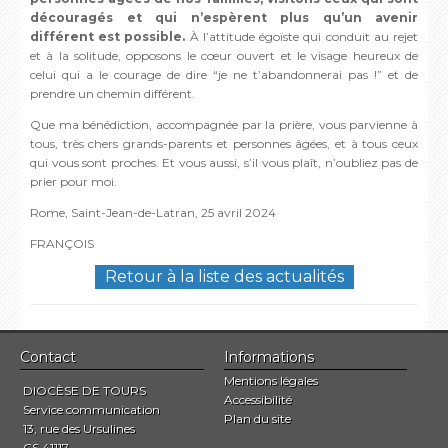
découragés et qui n’espèrent plus qu’un avenir
différent est possible.
À l’attitude égoïste qui conduit au rejet
et à la solitude, opposons le cœur ouvert et le visage heureux de
celui qui a le courage de dire “je ne t’abandonnerai pas !” et de
prendre un chemin différent.
Que ma bénédiction, accompagnée par la prière, vous parvienne à
tous, très chers grands-parents et personnes âgées, et à tous ceux
qui vous sont proches. Et vous aussi, s’il vous plaît, n’oubliez pas de
prier pour moi.
Rome, Saint-Jean-de-Latran, 25 avril 2024
FRANÇOIS
Retour à la liste des actualités
Contact
Informations
Mentions légales
DIOCÈSE DE TOURS
Accessibilité
Service communication
Plan du site
13, rue des Ursulines
CS 41117