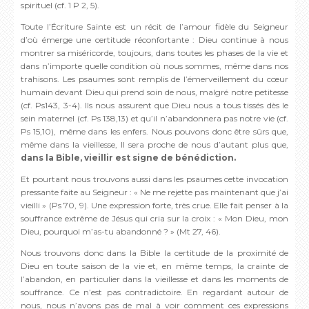
spirituel (cf. 1 P 2, 5).
Toute l’Écriture Sainte est un récit de l’amour fidèle du Seigneur
d’où émerge une certitude réconfortante : Dieu continue à nous
montrer sa miséricorde, toujours, dans toutes les phases de la vie et
dans n’importe quelle condition où nous sommes, même dans nos
trahisons. Les psaumes sont remplis de l’émerveillement du cœur
humain devant Dieu qui prend soin de nous, malgré notre petitesse
(cf. Ps143, 3-4). Ils nous assurent que Dieu nous a tous tissés dès le
sein maternel (cf. Ps 138,13) et qu’il n’abandonnera pas notre vie (cf.
Ps 15,10), même dans les enfers. Nous pouvons donc être sûrs que,
même dans la vieillesse, Il sera proche de nous d’autant plus que,
dans la Bible, vieillir est signe de bénédiction.
Et pourtant nous trouvons aussi dans les psaumes cette invocation
pressante faite au Seigneur : « Ne me rejette pas maintenant que j’ai
vieilli » (Ps 70, 9). Une expression forte, très crue. Elle fait penser à la
souffrance extrême de Jésus qui cria sur la croix : « Mon Dieu, mon
Dieu, pourquoi m’as-tu abandonné ? » (Mt 27, 46).
Nous trouvons donc dans la Bible la certitude de la proximité de
Dieu en toute saison de la vie et, en même temps, la crainte de
l’abandon, en particulier dans la vieillesse et dans les moments de
souffrance. Ce n’est pas contradictoire. En regardant autour de
nous, nous n’avons pas de mal à voir comment ces expressions