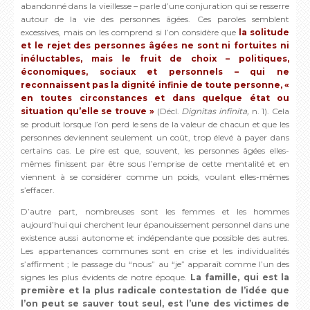
abandonné dans la vieillesse – parle d’une conjuration qui se resserre
autour de la vie des personnes âgées. Ces paroles semblent
excessives, mais on les comprend si l’on considère que
la solitude
et le rejet des personnes âgées ne sont ni fortuites ni
inéluctables, mais le fruit de choix – politiques,
économiques, sociaux et personnels – qui ne
reconnaissent pas la dignité infinie de toute personne, «
en toutes circonstances et dans quelque état ou
situation qu’elle se trouve »
(Décl.
Dignitas infinita,
n. 1). Cela
se produit lorsque l’on perd le sens de la valeur de chacun et que les
personnes deviennent seulement un coût, trop élevé à payer dans
certains cas. Le pire est que, souvent, les personnes âgées elles-
mêmes finissent par être sous l’emprise de cette mentalité et en
viennent à se considérer comme un poids, voulant elles-mêmes
s’effacer.
D’autre part, nombreuses sont les femmes et les hommes
aujourd’hui qui cherchent leur épanouissement personnel dans une
existence aussi autonome et indépendante que possible des autres.
Les appartenances communes sont en crise et les individualités
s’affirment ; le passage du “nous” au “je” apparaît comme l’un des
signes les plus évidents de notre époque.
La famille, qui est la
première et la plus radicale contestation de l’idée que
l’on peut se sauver tout seul, est l’une des victimes de