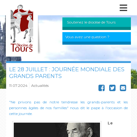
≡
Soutenez le diocèse de Tours
Vous avez une question ?
LE 28 JUILLET : JOURNÉE MONDIALE DES
GRANDS PARENTS
11.07.2024
Actualités
"Ne privons pas de notre tendresse les grands-parents et les
personnes âgées de nos familles" nous dit le pape à l'occasion de
cette journée.
Le