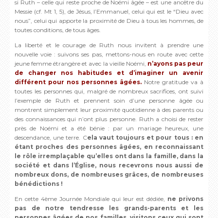
si Ruth – celle qui reste proche de Noémi âgée – est une ancêtre du
Messie (cf. Mt 1, 5), de Jésus, l’Emmanuel, celui qui est le “Dieu avec
nous”, celui qui apporte la proximité de Dieu à tous les hommes, de
toutes conditions, de tous âges.
La liberté et le courage de Ruth nous invitent à prendre une
nouvelle voie : suivons ses pas, mettons-nous en route avec cette
jeune femme étrangère et avec la vieille Noémi,
n’ayons pas peur
de changer nos habitudes et d’imaginer un avenir
différent pour nos personnes âgées.
Notre gratitude va à
toutes les personnes qui, malgré de nombreux sacrifices, ont suivi
l’exemple de Ruth et prennent soin d’une personne âgée ou
montrent simplement leur proximité quotidienne à des parents ou
des connaissances qui n’ont plus personne. Ruth a choisi de rester
près de Noémi et a été bénie : par un mariage heureux, une
descendance, une terre. C
ela vaut toujours et pour tous : en
étant proches des personnes âgées, en reconnaissant
le rôle irremplaçable qu’elles ont dans la famille, dans la
société et dans l’Église, nous recevrons nous aussi de
nombreux dons, de nombreuses grâces, de nombreuses
bénédictions !
En cette 4ème Journée Mondiale qui leur est dédiée,
ne privons
pas de notre tendresse les grands-parents et les
personnes âgées de nos familles, visitons ceux qui sont