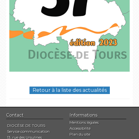
Retour à la liste des actualités
Contact
Informations
Mentions légales
DIOCÈSE DE TOURS
Accessibilité
Service communication
Plan du site
13, rue des Ursulines