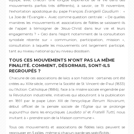
mouvements parfois très différents), à savoir, ce 19 novembre,
l'exhortation apostolique du pape François
Evangelii Gaudium
: «
La Joie de l’Évangile ». Avec comme question centrale : « De quelles
manières les mouvements et associations de fidèles se saisissent-ils
de l'appel à témoigner de Jésus-Christ dans leur vie et leurs
engagements ? » Ceci dans l'esprit notamment de la consultation
synodale récente sur « communion, participation, mission »,
consultation à laquelle les mouvements ont largement participé,
tant au niveau national qu'au niveau diocésain.
TOUS CES MOUVEMENTS N'ONT PAS LA MÊME
FINALITÉ. COMMENT, DÉSORMAIS, SONT-ILS
REGROUPÉS ?
Chacune de ces associations de laïcs a son histoire : certaines ont été
créées au XIXe siècle, comme la Société de St Vincent-de-Paul (1833)
ou l'Action Catholique (1886), face à la misère sociale engendrée par
la Révolution industrielle, initiatives qui aboutiront à la publication
en 1891 par le pape Léon XIII de l'encyclique
Rerum Novarum
,
début officiel de la pensée sociale de l’Église qui se prolonge
aujourd'hui dans les encycliques
Laudato si'
et
Fratelli Tutti,
nous
invitant à « prendre soin de la Maison commune ».
Tous ces mouvements et associations de fidèles laïcs peuvent se
regrouper en 5 pôles, même si chacun garde ses spécificités :