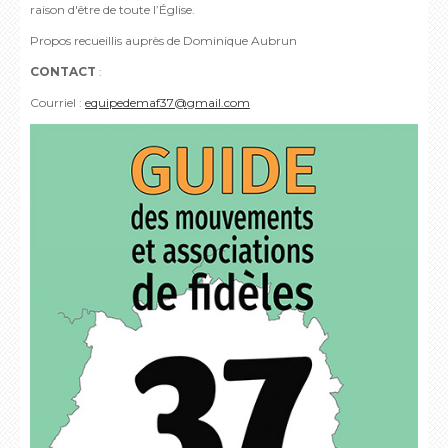
raison d'être de toute l’Église.
Propos recueillis auprès de Dominique Aubrun
CONTACT
:
Courriel :
equipedemaf37@gmail.com