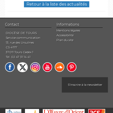
Retour à la liste des actualités
Contact
Informations
Mentions légales
DIOCÈSE DE TOURS
Accessibilité
Service communication
Plan du site
13, rue des Ursulines
CS 41117
37011 Tours Cedex 1
Tél. 02 47 31 14 41
S'inscrire à la newsletter