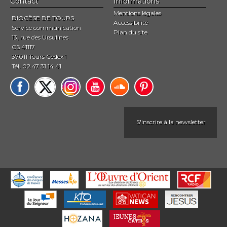
Contact
Informations
Mentions légales
DIOCÈSE DE TOURS
Accessibilité
Service communication
Plan du site
13, rue des Ursulines
CS 41117
37011 Tours Cedex 1
Tél. 02 47 31 14 41
S'inscrire à la newsletter