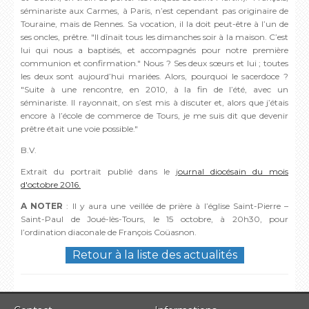
séminariste aux Carmes, à Paris, n’est cependant pas originaire de
Touraine, mais de Rennes. Sa vocation, il la doit peut-être à l’un de
ses oncles, prêtre. "Il dînait tous les dimanches soir à la maison. C’est
lui qui nous a baptisés, et accompagnés pour notre première
communion et confirmation." Nous ? Ses deux sœurs et lui ; toutes
les deux sont aujourd’hui mariées. Alors, pourquoi le sacerdoce ?
"Suite à une rencontre, en 2010, à la fin de l’été, avec un
séminariste. Il rayonnait, on s’est mis à discuter et, alors que j’étais
encore à l’école de commerce de Tours, je me suis dit que devenir
prêtre était une voie possible."
B.V.
Extrait du portrait publié dans le j
ournal diocésain du mois
d'octobre 2016.
A NOTER
: ll y aura une veillée de prière à l’église Saint-Pierre –
Saint-Paul de Joué-lès-Tours, le 15 octobre, à 20h30, pour
l’ordination diaconale de François Coüasnon.
Retour à la liste des actualités