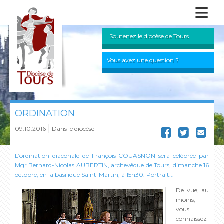
≡
Soutenez le diocèse de Tours
Vous avez une question ?
ORDINATION
09.10.2016
Dans le diocèse
L’ordination diaconale de François COÜASNON sera célébrée par
Mgr Bernard-Nicolas AUBERTIN, archevêque de Tours, dimanche 16
octobre, en la basilique Saint-Martin, à 15h30. Portrait...
De vue, au
moins,
vous
connaissez