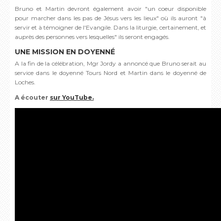
Bruno et Martin devront également avoir "un coeur disponible
pour marcher dans les pas de Jésus vers les lieux" où ils auront "à
servir et à témoigner de l'Evangile. Dans la liturgie, certainement, et
auprès des personnes vers lesquelles" ils seront engagés.
UNE MISSION EN DOYENNÉ
A la fin de la célébration, Mgr Jordy a annoncé que Bruno serait au
service dans le doyenné Tours Nord et Martin dans le doyenné de
Loches.
A écouter
sur YouTube.