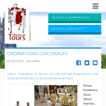
≡
Soutenez le diocèse de Tours
Vous avez une question ?
ORDINATIONS DIACONALES
30.06.2026
Actualités
Martin Chatagnon et Bruno Mouclier ont été ordonnés par Mgr
Jordy dimanche 28 juin en la cathédrale de Tours.
Deux
hommes,
tous
deux
mariés,