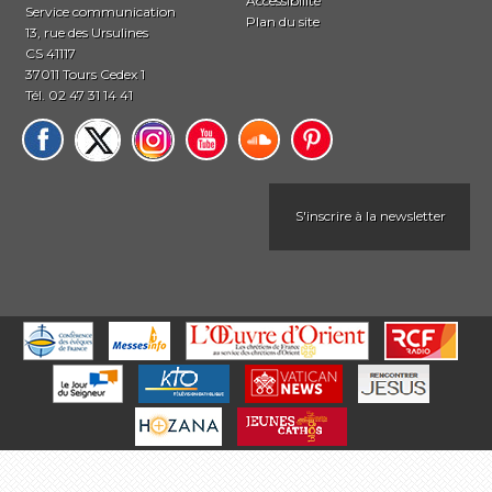
Accessibilité
Service communication
Plan du site
13, rue des Ursulines
CS 41117
37011 Tours Cedex 1
Tél. 02 47 31 14 41
S'inscrire à la newsletter