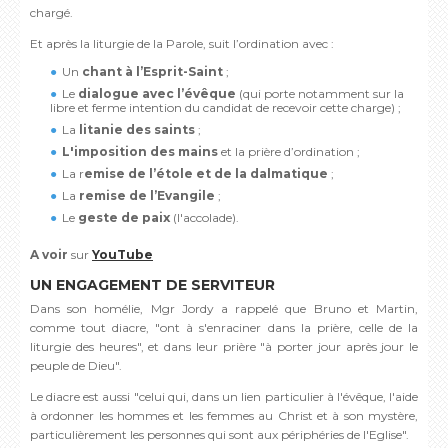
chargé.
Et après la liturgie de la Parole, suit l’ordination avec :
Un
chant à l’Esprit-Saint
;
Le
dialogue avec l’évêque
(qui porte notamment sur la
libre et ferme intention du candidat de recevoir cette charge) ;
La
litanie des saints
;
L'imposition des mains
et la prière d’ordination ;
La r
emise de l’étole et de la dalmatique
;
La
remise de l’Evangile
;
Le
geste de paix
(l'accolade).
A voir
sur
YouTube
UN ENGAGEMENT DE SERVITEUR
Dans son homélie, Mgr Jordy a rappelé que Bruno et Martin,
comme tout diacre, "ont à s'enraciner dans la prière, celle de la
liturgie des heures", et dans leur prière "à porter jour après jour le
peuple de Dieu".
Le diacre est aussi "celui qui, dans un lien particulier à l'évêque, l'aide
à ordonner les hommes et les femmes au Christ et à son mystère,
particulièrement les personnes qui sont aux périphéries de l'Eglise".