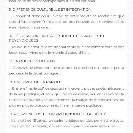
beaucoup de nos contemporains sur le sol national….
5. DIFFÉRENCE CULTURELLE ET INTÉGRATION
… Il convient donc pour l’avenir de notre société de redéfinir ce que
c’est d’être citoyen français, et de promouvoir une manière d’être
ensemble qui fasse sens…
6. L’ÉDUCATION FACE À DES IDENTITÉS FRAGILES ET
REVENDIQUÉES
… Plus que d’armure, c’est de charpente que nos contemporains ont
besoin pour vivre dans le monde d’aujourd’hui…
7. LA QUESTION DU SENS
… Depuis une cinquantaine d’année, la question du sens a peu à
peu déserté le débat politique…
8. UNE CRISE DE LA PAROLE
… Entre le "ras-le bol" de ceux qui n’y croient plus et se désintéressent
de la vie publique, et ceux qui, pleins de colère, veulent renverser la
table et se tourner vers les extrêmes, la marge de manœuvre est de
plus en plus étroite pour relégitimer la parole publique…
9. POUR UNE JUSTE COMPRÉHENSION DE LA LAÏCITÉ
…La laïcité de l’État est un cadre juridique qui doit permettre à tous,
croyants de toutes religions et non-croyants, de vivre ensemble…