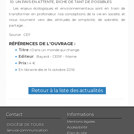
10. UN PAYS EN ATTENTE, RICHE DE TANT DE POSSIBLES
… Les enjeux écologiques et environnementaux sont en train de
transformer en profondeur nos conceptions de la vie en société, et
nous tournent vers des attitudes de simplicité, de sobriété, de
partage…
Source : CEF
RÉFÉRENCES DE L'OUVRAGE :
Titre :
Dans un monde qui change
Editeur
: Bayard - CERF - Mame
Prix :
4 €
En librairie dès le 14 octobre 2016
Retour à la liste des actualités
Contact
Informations
Mentions légales
DIOCÈSE DE TOURS
Accessibilité
Service communication
Plan du site