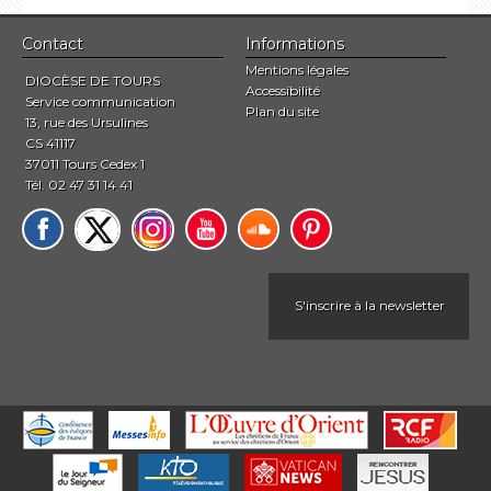
Contact
Informations
Mentions légales
DIOCÈSE DE TOURS
Accessibilité
Service communication
Plan du site
13, rue des Ursulines
CS 41117
37011 Tours Cedex 1
Tél. 02 47 31 14 41
S'inscrire à la newsletter