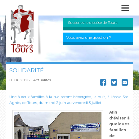
≡
Soutenez le diocèse de Tours
Vous avez une question ?
SOLIDARITÉ
01.06.2026
Actualités
Une à deux familles à la rue seront hébergées, la nuit, à l'école Ste-
Agnès, de Tours, du mardi 2 juin au vendredi 3 juillet.
Afin
d'éviter à
quelques
familles
de