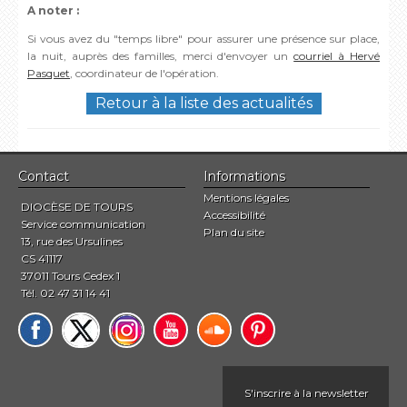
A noter :
Si vous avez du "temps libre" pour assurer une présence sur place,
la nuit, auprès des familles, merci d'envoyer un
courriel à Hervé
Pasquet
, coordinateur de l'opération.
Retour à la liste des actualités
Contact
Informations
Mentions légales
DIOCÈSE DE TOURS
Accessibilité
Service communication
Plan du site
13, rue des Ursulines
CS 41117
37011 Tours Cedex 1
Tél. 02 47 31 14 41
S'inscrire à la newsletter