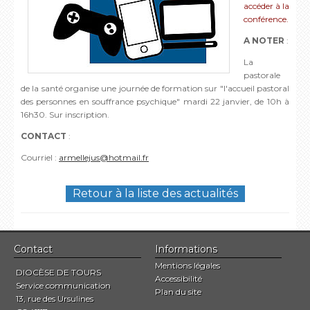
accéder à la
conférence.
A NOTER
:
La
pastorale
de la santé organise une journée de formation sur "l'accueil pastoral
des personnes en souffrance psychique" mardi 22 janvier, de 10h à
16h30. Sur inscription.
CONTACT
:
Courriel :
armellejus@hotmail.fr
Retour à la liste des actualités
Contact
Informations
Mentions légales
DIOCÈSE DE TOURS
Accessibilité
Service communication
Plan du site
13, rue des Ursulines