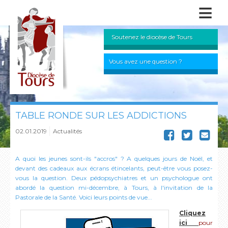
≡
Soutenez le diocèse de Tours
Vous avez une question ?
TABLE RONDE SUR LES ADDICTIONS
02.01.2019
Actualités
A quoi les jeunes sont-ils "accros" ? A quelques jours de Noël, et
devant des cadeaux aux écrans étincelants, peut-être vous posez-
vous la question. Deux pédopsychiatres et un psychologue ont
abordé la question mi-décembre, à Tours, à l'invitation de la
Pastorale de la Santé. Voici leurs points de vue...
Cliquez
ici
pour