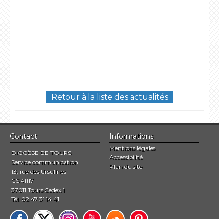
Retour à la liste des actualités
Contact
Informations
Mentions légales
DIOCÈSE DE TOURS
Accessibilité
Service communication
Plan du site
13, rue des Ursulines
CS 41117
37011 Tours Cedex 1
Tél. 02 47 31 14 41