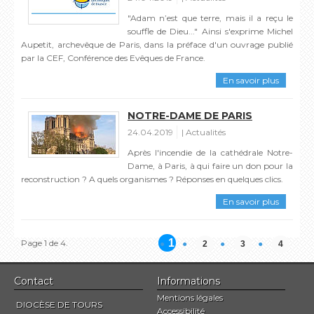
"Adam n’est que terre, mais il a reçu le
souffle de Dieu..." Ainsi s'exprime Michel
Aupetit, archevêque de Paris, dans la préface d'un ouvrage publié
par la CEF, Conférence des Evêques de France.
En savoir plus
NOTRE-DAME DE PARIS
24.04.2019
Actualités
Après l'incendie de la cathédrale Notre-
Dame, à Paris, à qui faire un don pour la
reconstruction ? A quels organismes ? Réponses en quelques clics.
En savoir plus
1
Page 1 de 4.
2
3
4
Contact
Informations
Mentions légales
DIOCÈSE DE TOURS
Accessibilité