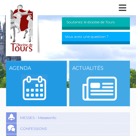
≡
Soutenez le diocèse de Tours
Vous avez une question ?
AGENDA
ACTUALITÉS
MESSES - Messesinfo
CONFESSIONS