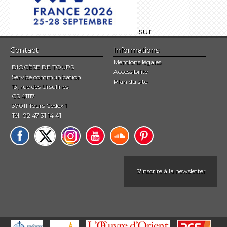
sur
Contact
Informations
Mentions légales
DIOCÈSE DE TOURS
Accessibilité
Service communication
Plan du site
13, rue des Ursulines
CS 41117
37011 Tours Cedex 1
Tél. 02 47 31 14 41
S'inscrire à la newsletter